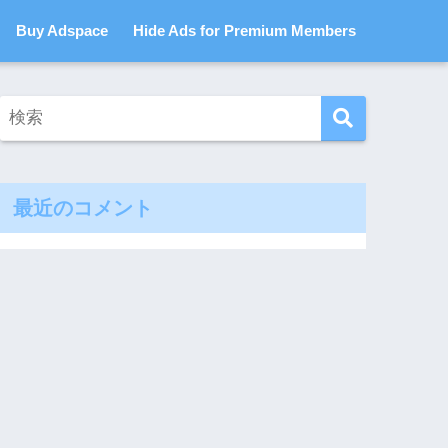
Buy Adspace
Hide Ads for Premium Members
最近のコメント